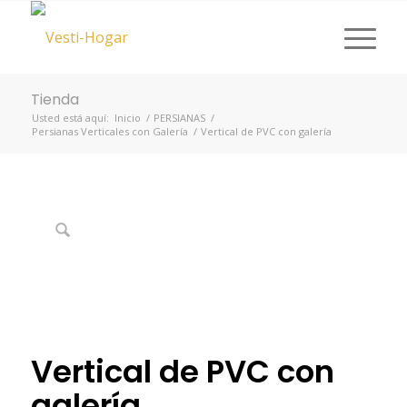
Tienda
Usted está aquí:
Inicio
/
PERSIANAS
/
Persianas Verticales con Galería
/
Vertical de PVC con galería
Vertical de PVC con
galería