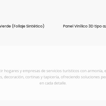
Verde (Follaje Sintético)
Panel Vinílico 3D tipo a
ir hogares y empresas de servicios turísticos con armonía, e
, decoración, cortinas y tapicería, ofreciendo soluciones pe
en cada detalle.