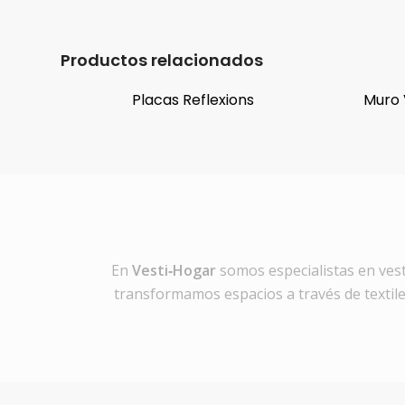
Productos relacionados
Placas Reflexions
Muro 
En
Vesti‑Hogar
somos especialistas en vest
transformamos espacios a través de textiles