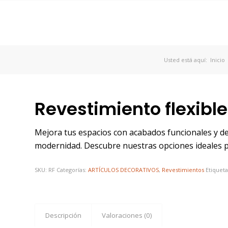
Usted está aquí:
Inicio
Revestimiento flexible
Mejora tus espacios con acabados funcionales y dec
modernidad. Descubre nuestras opciones ideales pa
SKU:
RF
Categorías:
ARTÍCULOS DECORATIVOS
,
Revestimientos
Etiquet
Descripción
Valoraciones (0)