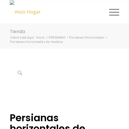
Tienda
Usted está aquí:
Inicio
/
PERSIANAS
/
Persianas Horizontales
/
Persianas horizontales de madera
Persianas
horizontales de